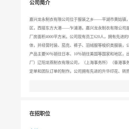
公司简介
嘉兴龙永制衣有限公司位于服装之乡——平湖市黄姑镇，
区，西接东方大港——乍浦港。嘉兴龙永制衣有限公司是2
厂房面积4000平方米。公司现有员工620人，拥有先
体，并经营时装、茄克、裤子、羽绒服等梭织类服装，
产品主要90％销往日本、10％销往美国等国家和地区，
厂）辽阳龙燕制衣有限公司，（上海事务所）（香港事
定单和团队订单的制作。公司拥有先进的升华印花、转
线10条和小批量订单生产缝制流水线10条，自己研发
才机制、全日本式经营管理操作模式和电子商务系统，
管理基础上，保证了产品质量的优良稳定，公司力求不断
的目标发展。公司理念：要做有特色的公司，大家的喜
在招职位