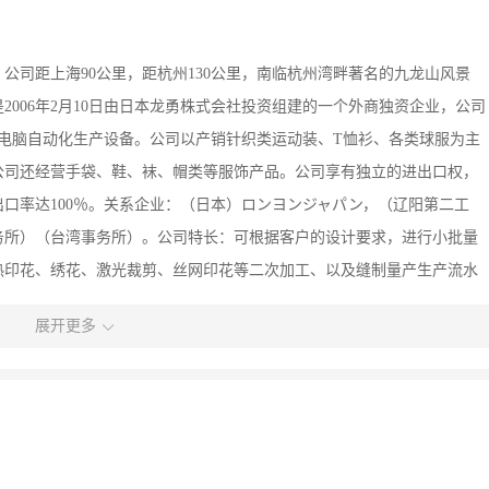
公司距上海90公里，距杭州130公里，南临杭州湾畔著名的九龙山风景
006年2月10日由日本龙勇株式会社投资组建的一个外商独资企业，公司
进的电脑自动化生产设备。公司以产销针织类运动装、T恤衫、各类球服为主
公司还经营手袋、鞋、袜、帽类等服饰产品。公司享有独立的进出口权，
出口率达100％。关系企业：（日本）ロンヨンジャパン，（辽阳第二工
务所）（台湾事务所）。公司特长：可根据客户的设计要求，进行小批量
热印花、绣花、激光裁剪、丝网印花等二次加工、以及缝制量产生产流水
设计图样，受到广大客户的赞誉和好评。公司拥有健全的管理资讯网络、人
展开更多
公司积极吸收国外先进管理经验，使各项管理建立在规范、有序、严谨的
开拓、创新，以“注重质量、科学管理、精益求精”的企业宗旨，向更高
悦和成功是我们的目标。