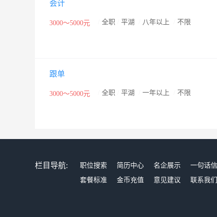
会计
/
全职
/
平湖
/
八年以上
/
不限
3000～5000元
跟单
/
全职
/
平湖
/
一年以上
/
不限
3000～5000元
栏目导航:
职位搜索
简历中心
名企展示
一句话
套餐标准
金币充值
意见建议
联系我